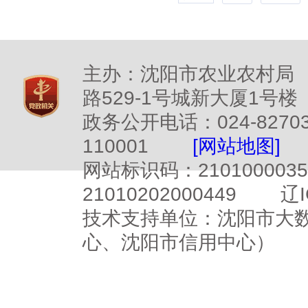
主办：沈阳市农业农村局
路529-1号城新大厦1号楼
政务公开电话：024-827
110001
[网站地图]
网站标识码：2101000
21010202000449
辽I
技术支持单位：沈阳市大
心、沈阳市信用中心）