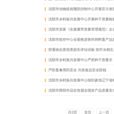
沈阳市动物疫病预防控制中心开展官方兽
沈阳市乡村振兴发展中心开展种子质量检
沈阳市首家《生猪屠宰质量管理规范》企
沈阳市疫控中心全面推进兽药饲料畜产品
部署病虫害危害损失评估试验 筑牢水稻生
沈阳市乡村振兴发展中心严把种子质量关
严防畜禽用药安全 共筑食品安全防线
沈阳市乡村振兴发展中心组织参加辽宁省
沈阳市两部作品在首届全国农产品质量安
共3页
首页
上一页