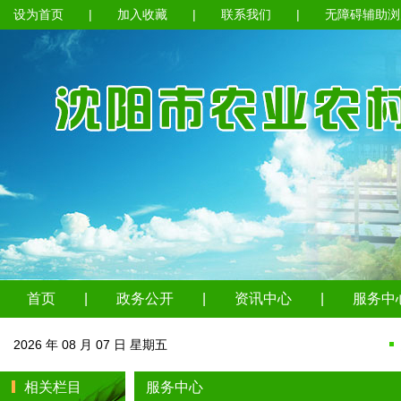
设为首页
|
加入收藏
|
联系我们
|
无障碍辅助浏
首页
|
政务公开
|
资讯中心
|
服务中
2026 年 08 月 07 日 星期五
相关栏目
服务中心