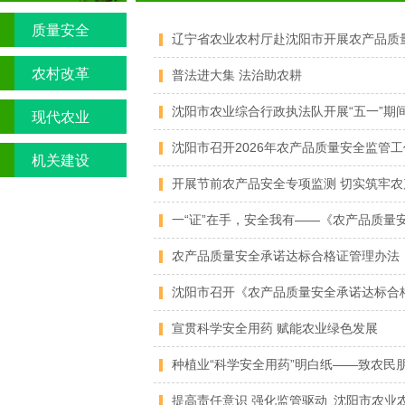
质量安全
辽宁省农业农村厅赴沈阳市开展农产品质
农村改革
普法进大集 法治助农耕
沈阳市农业综合行政执法队开展“五一”期
现代农业
沈阳市召开2026年农产品质量安全监管
机关建设
开展节前农产品安全专项监测 切实筑牢
一“证”在手，安全我有——《农产品质量
农产品质量安全承诺达标合格证管理办法
沈阳市召开《农产品质量安全承诺达标合
​宣贯科学安全用药 赋能农业绿色发展
种植业“科学安全用药”明白纸——致农民