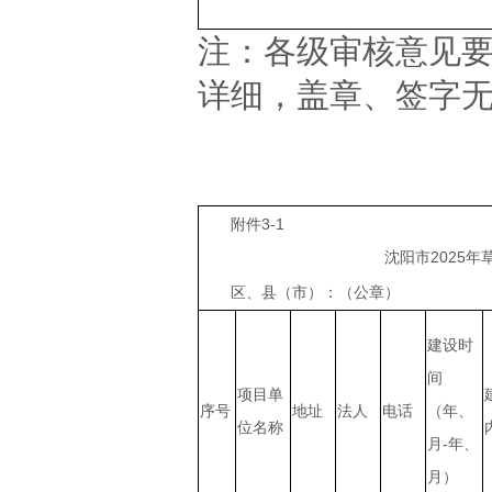
注：各级审核意见
详细，盖章、签字
附件3-1
沈阳市2025年草原保护利
区、县（市）：
建设时
间
项目单
序号
地址
法人
电话
（年、
位名称
月-年、
月）