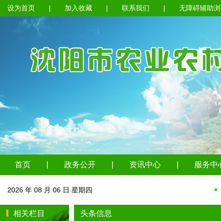
设为首页
|
加入收藏
|
联系我们
|
无障碍辅助浏
首页
|
政务公开
|
资讯中心
|
服务中
2026 年 08 月 06 日 星期四
相关栏目
头条信息