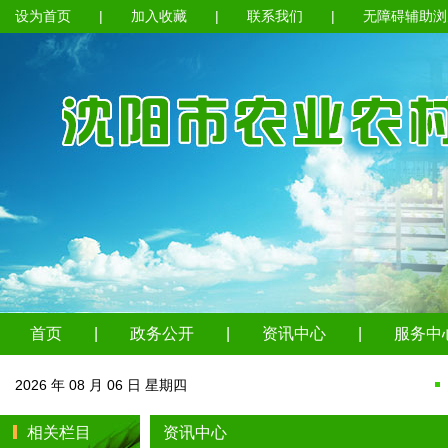
设为首页
|
加入收藏
|
联系我们
|
无障碍辅助浏
首页
|
政务公开
|
资讯中心
|
服务中
2026 年 08 月 06 日 星期四
相关栏目
资讯中心