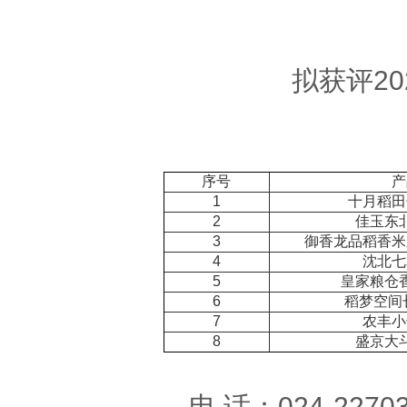
拟获评20
序号
产
1
十月稻田
2
佳玉东
3
御香龙品稻香米
4
沈北七
5
皇家粮仓
6
稻梦空间
7
农丰小
8
盛京大
电 话：024-2270