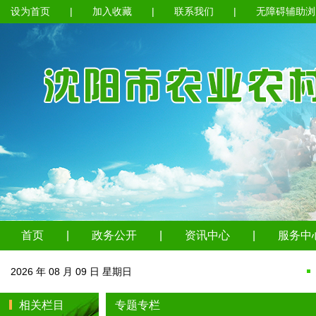
设为首页
|
加入收藏
|
联系我们
|
无障碍辅助浏
首页
|
政务公开
|
资讯中心
|
服务中
2026 年 08 月 09 日 星期日
相关栏目
专题专栏